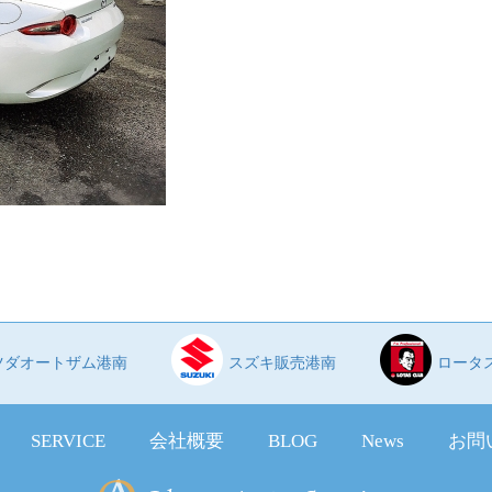
ツダオートザム港南
スズキ販売港南
ロータ
SERVICE
会社概要
BLOG
News
お問