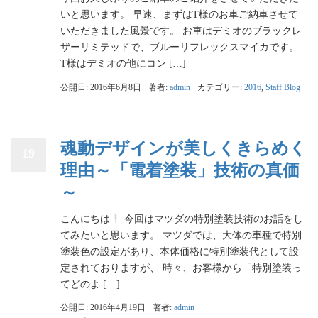
いと思います。 早速、まずはT様のお車ご納車させて
いただきました風景です。 お車はデミオのブラックレ
ザーリミテッドで、ブルーリフレックスマイカです。
T様はデミオの他にコン […]
公開日: 2016年6月8日
著者:
admin
カテゴリー:
2016
,
Staff Blog
魂動デザインが美しくきらめく
19
理由～「電着塗装」技術の真価
～
こんにちは
今回はマツダの特別塗装技術のお話をし
てみたいと思います。 マツダでは、大体の車種で特別
塗装色の設定があり、本体価格に特別塗装代として設
定されておりますが、 時々、お客様から「特別塗装っ
てどのよ […]
公開日: 2016年4月19日
著者:
admin