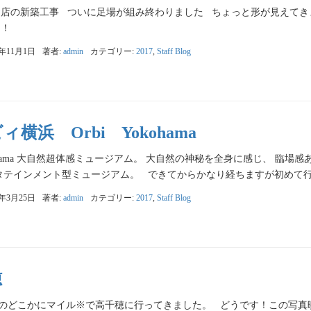
お店の新築工事 ついに足場が組み終わりました ちょっと形が見えてき
！！
7年11月1日
著者:
admin
カテゴリー:
2017
,
Staff Blog
ィ横浜 Orbi Yokohama
Yokohama 大自然超体感ミュージアム。 大自然の神秘を全身に感じ、 臨
タテインメント型ミュージアム。 できてからかなり経ちますが初めて行っ
7年3月25日
著者:
admin
カテゴリー:
2017
,
Staff Blog
穂
ALのどこかにマイル※で高千穂に行ってきました。 どうです！この写