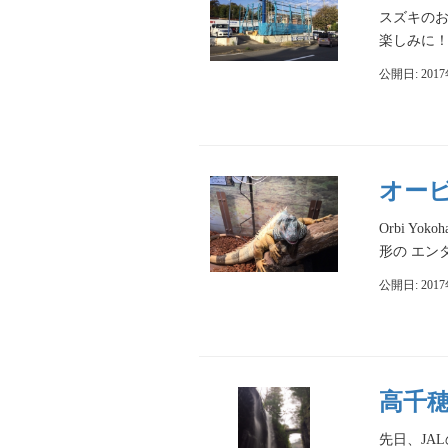
スズキの
楽しみに
公開日: 201
オービ
Orbi 
形の エン
公開日: 201
高千
先日、J