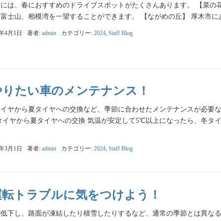
には、春におすすめのドライブスポットがたくさんあります。 【菜の
富士山、相模湾を一望することができます。 【ながめの丘】 厚木市にあ
4年4月1日
著者:
admin
カテゴリー:
2024
,
Staff Blog
やりたい車のメンテナンス！
タイヤから夏タイヤへの交換など、季節に合わせたメンテナンスが必要な
タイヤから夏タイヤへの交換 気温が安定して5℃以上になったら、冬タ
4年3月1日
著者:
admin
カテゴリー:
2024
,
Staff Blog
運転トラブルに気をつけよう！
が低下し、路面が凍結したり積雪したりするなど、通常の季節とは異な