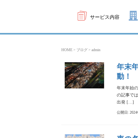
サービス内容
HOME
>
ブログ
>
admin
年末
動！
年末年始
の記事で
出発 […]
公開日: 202