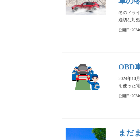
車の
冬のドラ
適切な対処
公開日: 202
OBD
2024年
を使った電
公開日: 202
まだ