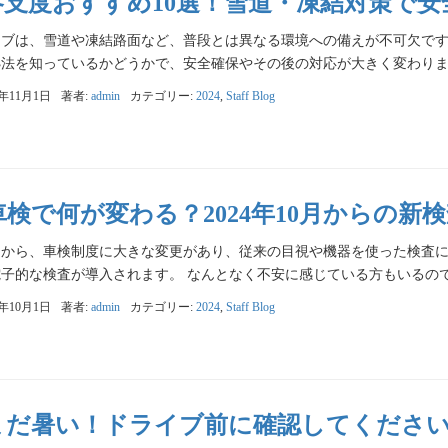
冬支度おすすめ10選！雪道・凍結対策で
イブは、雪道や凍結路面など、普段とは異なる環境への備えが不可欠です
法を知っているかどうかで、安全確保やその後の対応が大きく変わります。
4年11月1日
著者:
admin
カテゴリー:
2024
,
Staff Blog
車検で何が変わる？2024年10月からの
10月から、車検制度に大きな変更があり、従来の目視や機器を使った検査
子的な検査が導入されます。 なんとなく不安に感じている方もいるのでは
4年10月1日
著者:
admin
カテゴリー:
2024
,
Staff Blog
まだ暑い！ドライブ前に確認してくださ