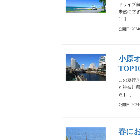
ドライブ
未然に防
[…]
公開日: 202
小原
TOP1
この夏行
た神奈川
迷 […]
公開日: 202
春に