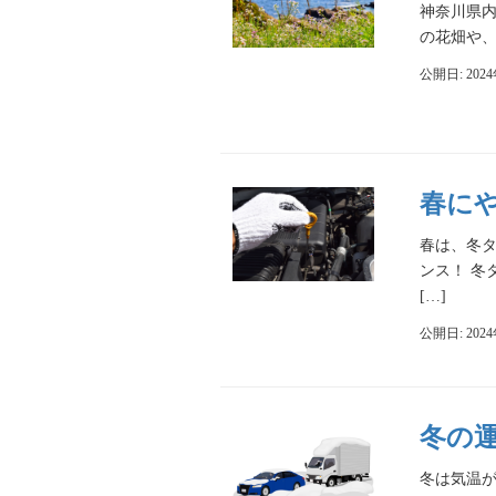
神奈川県内
の花畑や、
公開日: 202
春に
春は、冬
ンス！ 冬
[…]
公開日: 202
冬の
冬は気温