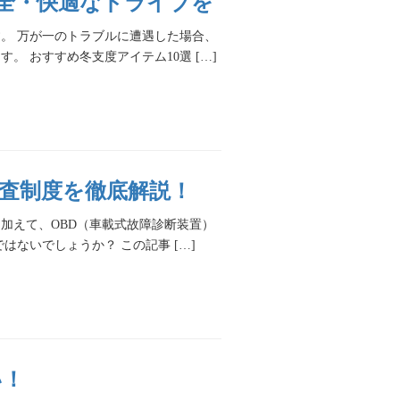
安全・快適なドライブを
。 万が一のトラブルに遭遇した場合、
 おすすめ冬支度アイテム10選 […]
新検査制度を徹底解説！
に加えて、OBD（車載式故障診断装置）
ないでしょうか？ この記事 […]
い！