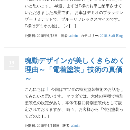
いと思います。 早速、まずはT様のお車ご納車させて
いただきました風景です。 お車はデミオのブラックレ
ザーリミテッドで、ブルーリフレックスマイカです。
T様はデミオの他にコン […]
公開日: 2016年6月8日
著者:
admin
カテゴリー:
2016
,
Staff Blog
魂動デザインが美しくきらめく
19
理由～「電着塗装」技術の真価
～
こんにちは
今回はマツダの特別塗装技術のお話をし
てみたいと思います。 マツダでは、大体の車種で特別
塗装色の設定があり、本体価格に特別塗装代として設
定されておりますが、 時々、お客様から「特別塗装っ
てどのよ […]
公開日: 2016年4月19日
著者:
admin