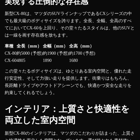
実現する圧倒的な存在感
新型CX-80は、マツダのSUVラインナップであるCXシリーズの中
でも最大級のボディサイズを誇ります。全長、全幅、全高のすべ
てにおいてCX-60を上回り、その堂々たるスタイルは、他のSUVと
は一線を画す存在感を放ちます。
車種
全長（mm）
全幅（mm）
全高（mm）
CX-80
約5000 (予想)
約1900 (予想)
約1700 (予想)
CX-60
4805
1890
1680
この堂々たるボディサイズは、ゆとりある室内空間と、優れた走
行安定性、そして力強い走りを提供します。街乗りはもちろん、
長距離ドライブやアウトドアシーンでも、快適かつ安全な走りを
約束してくれるでしょう。
インテリア：上質さと快適性を
両立した室内空間
新型CX-80のインテリアは、マツダのこだわりが詰まった、上質さ