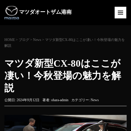
マツダオートザム港南
HOME
>
ブログ
>
News
>
マツダ新型CX-80はここが凄い！今秋登場の魅力を
解説
マツダ新型CX-80はここが
凄い！今秋登場の魅力を解
説
公開日: 2024年9月12日
著者:
ohara-admin
カテゴリー:
News