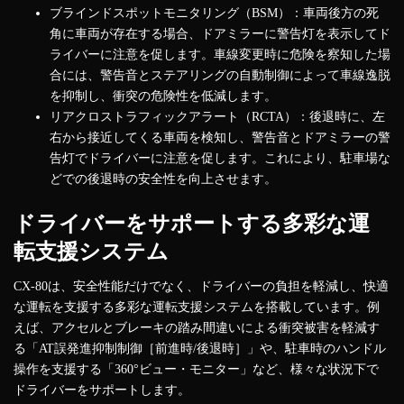
ブラインドスポットモニタリング（BSM）：車両後方の死
角に車両が存在する場合、ドアミラーに警告灯を表示してド
ライバーに注意を促します。車線変更時に危険を察知した場
合には、警告音とステアリングの自動制御によって車線逸脱
を抑制し、衝突の危険性を低減します。
リアクロストラフィックアラート（RCTA）：後退時に、左
右から接近してくる車両を検知し、警告音とドアミラーの警
告灯でドライバーに注意を促します。これにより、駐車場な
どでの後退時の安全性を向上させます。
ドライバーをサポートする多彩な運
転支援システム
CX-80は、安全性能だけでなく、ドライバーの負担を軽減し、快適
な運転を支援する多彩な運転支援システムを搭載しています。例
えば、アクセルとブレーキの踏み間違いによる衝突被害を軽減す
る「AT誤発進抑制制御［前進時/後退時］」や、駐車時のハンドル
操作を支援する「360°ビュー・モニター」など、様々な状況下で
ドライバーをサポートします。