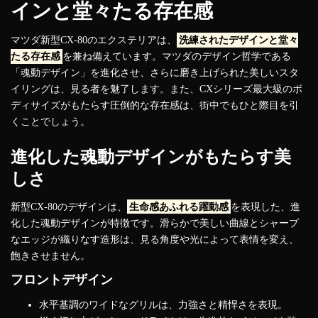
インと堂々たる存在感
マツダ新型CX-80のエクステリアは、
洗練されたデザインと堂々
たる存在感
を兼ね備えています。マツダのデザイン哲学である
「魂動デザイン」を進化させ、さらに磨き上げられた美しいスタ
イリングは、見る者を魅了します。また、CXシリーズ最大級のボ
ディサイズがもたらす圧倒的な存在感は、街中でもひと際目を引
くことでしょう。
進化した魂動デザインがもたらす美
しさ
新型CX-80のデザインは、
生命感あふれる躍動感
を表現した、進
化した魂動デザインが特徴です。滑らかで美しい曲線とシャープ
なエッジが織りなす造形は、見る角度や光によって表情を変え、
飽きさせません。
フロントデザイン
水平基調のワイドなグリルは、力強さと精悍さを表現。