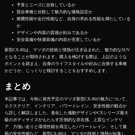
予算とニーズに合致しているか
競合車種と比較して魅力的な価格設定か
燃費性能や走行性能など、自身の求める性能を満たしている
か
デザインや内装の質感が好みであるか
安全装備や快適装備の内容が充実しているか
新型CX-80は、マツダの技術と情熱が注ぎ込まれた、魅力的なSUV
となることが期待されます。購入を検討する際は、上記のような
ポイントを踏まえ、自身のライフスタイルや好みに合致する車種
かどうか、じっくりと検討することをおすすめします。
まとめ
本記事では、今秋に発売予定のマツダ新型CX-80の魅力について、
エクステリア、インテリア、パワートレイン、安全性能の観点か
ら詳しく解説しました。進化した魂動デザインやCXシリーズ最大
級のボディサイズがもたらす圧倒的な存在感、上質なインテリ
ア、力強い走りと環境性能を両立したパワートレイン、そして最
新の安全性能など、新型CX-80は、マツダの技術と情熱が結集し