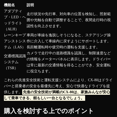
機能名
説明
アダプティ
走行状況や先行車、対向車の位置を検知し、照射範
ブ・LED・ヘ
囲や光軸を自動で調整することで、夜間走行時の視
ッドライト
認性を向上させます。
（ALH）
レーンキープ
車両が車線を逸脱しそうになると、ステアリング操
アシストシス
作に介入して車線内に戻すようにサポートします。
テム（LAS）
長距離運転時や疲労時の運転を支援します。
カメラで走行中の道路標識を認識し、制限速度など
交通標識認識
の情報をメーターパネルに表示します。ドライバー
システム
は常に最新の交通情報を得ることができ、安全運転
（TSR）
に役立ちます。
これらの先進安全技術と運転支援システムにより、CX-80はドライ
バーと搭乗者の安全を最優先に考え、安心で快適なドライブを提
供します。
先進の安全技術が満載のCX-80は、家族みんなが安心
して乗車できる、頼もしい一台となるでしょう。
購入を検討する上でのポイント