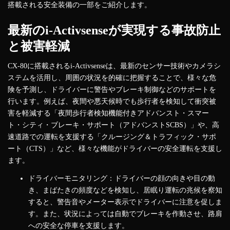
搭載される安全装備の一部をご紹介します。
最新のi-Activsenseが実現する事故防止
と被害軽減
CX-80に搭載されるi-Activsenseは、最新のセンサー技術やカメラシ
ステムを活用し、周囲の状況を的確に把握することで、様々な危
険を予測し、ドライバーに警告やブレーキ制御などのサポートを
行います。例えば、夜間や悪天候時でも歩行者を検知して衝突被
害を軽減する「夜間歩行者検知機能付きアドバンスト・スマー
ト・シティ・ブレーキ・サポート（アドバンストSCBS）」や、高
速道路での運転を支援する「クルージング＆トラフィック・サポ
ート（CTS）」など、様々な機能がドライバーの安全運転を支援し
ます。
ドライバーモニタリング：ドライバーの顔の向きや目の動
き、まばたきの頻度などを検知し、居眠り運転の兆候を察知
すると、警告音やメーター表示でドライバーに注意を促しま
す。また、状況によっては自動でブレーキを作動させ、路肩
への安全な停車を支援します。