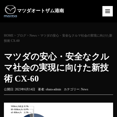
マツダオートザム港南
HOME
>
ブログ
>
News
>
マツダの安心・安全なクルマ社会の実現に向けた新
技術 CX-60
マツダの安心・安全なクル
マ社会の実現に向けた新技
術 CX-60
公開日: 2023年6月14日
著者:
ohara-admin
カテゴリー:
News