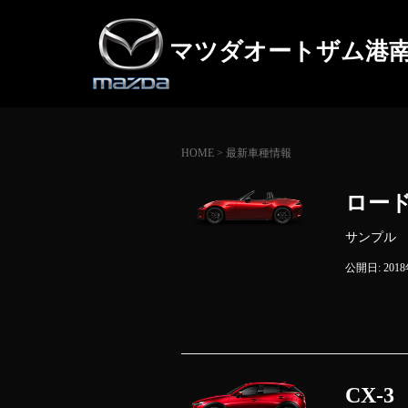
マツダオートザム港
HOME
>
最新車種情報
ロー
サンプル
公開日: 201
CX-3