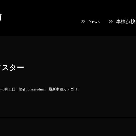
南
News
車検点検
ドスター
8年8月11日
著者:
ohara-admin
最新車種カテゴリ: