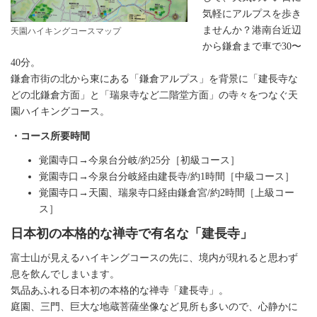
気軽にアルプスを歩き
ませんか？港南台近辺
天園ハイキングコースマップ
から鎌倉まで車で30〜
40分。
鎌倉市街の北から東にある「鎌倉アルプス」を背景に「建長寺な
どの北鎌倉方面」と「瑞泉寺など二階堂方面」の寺々をつなぐ天
園ハイキングコース。
・コース所要時間
覚園寺口→今泉台分岐/約25分［初級コース］
覚園寺口→今泉台分岐経由建長寺/約1時間［中級コース］
覚園寺口→天園、瑞泉寺口経由鎌倉宮/約2時間［上級コー
ス］
日本初の本格的な禅寺で有名な
「建長寺」
富士山が見えるハイキングコースの先に、境内が現れると思わず
息を飲んでしまいます。
気品あふれる日本初の本格的な禅寺「建長寺」。
庭園、三門、巨大な地蔵菩薩坐像など見所も多いので、心静かに