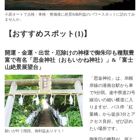
小原オートで点検・車検・整備後に絶景&御利益のパワースポットに訪れてみ
ませんか。
【おすすめスポット(1)】
開運・金運・出世・厄除けの神様で御朱印も種類豊
富で有名「思金神社（おもいかね神社）」&「富士
山絶景展望台」
「思金神社」は、JR根
岸線の港南台駅から車
で9分弱。途中県道23号
線沿いの細い横道に入
りますが、バス停「紅
葉橋」から徒歩3分とア
クセス良好。ぜひ訪れ
たい場所です。
願いが叶う階段。御利益ありそう！
御朱印の種類が、何と