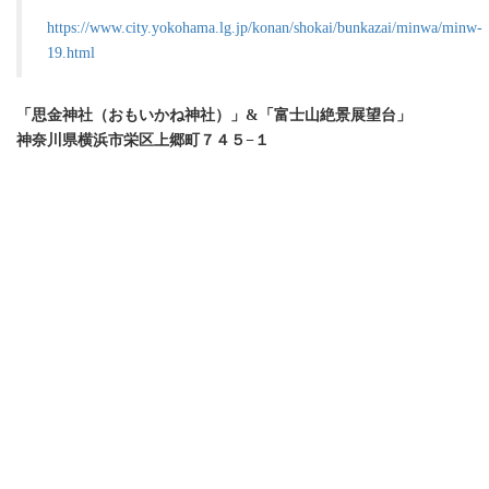
https://www.city.yokohama.lg.jp/konan/shokai/bunkazai/minwa/minw-
19.html
「思金神社（おもいかね神社）」&「富士山絶景展望台」
神奈川県横浜市栄区上郷町７４５−１