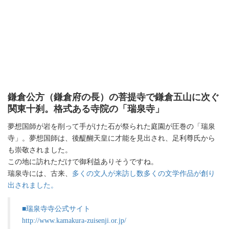
鎌倉公方（鎌倉府の長）の菩提寺で鎌倉五山に次ぐ
関東十刹。格式ある寺院の
「
瑞泉寺
」
夢想国師が岩を削って手がけた石が祭られた庭園が圧巻の「瑞泉
寺」。夢想国師は、後醍醐天皇に才能を見出され、足利尊氏から
も崇敬されました。
この地に訪れただけで御利益ありそうですね。
瑞泉寺には、古来、
多くの文人が来訪し数多くの文学作品が創り
出されました。
■瑞泉寺寺公式サイト
http://www.kamakura-zuisenji.or.jp/