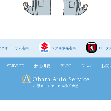
ツダオートザム港南
スズキ販売港南
ロータ
SERVICE
会社概要
BLOG
News
お問