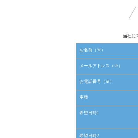
当社に
お名前
（※）
メールアドレス
（※）
お電話番号
（※）
車種
希望日時1
希望日時2