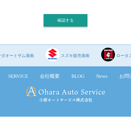
ツダオートザム港南
スズキ販売港南
ロータ
SERVICE
会社概要
BLOG
News
お問