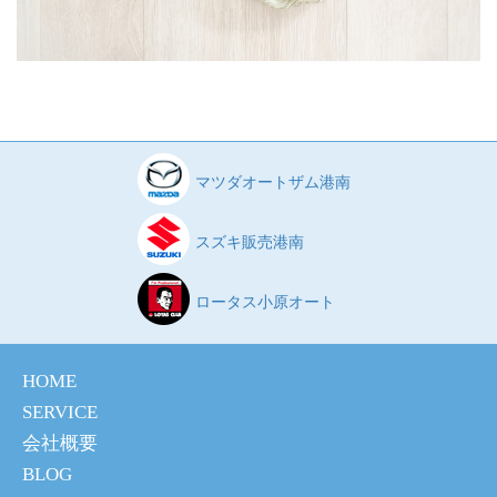
マツダオートザム港南
スズキ販売港南
ロータス小原オート
HOME
SERVICE
会社概要
BLOG