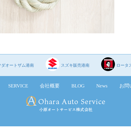
ツダオートザム港南
スズキ販売港南
ロータ
SERVICE
会社概要
BLOG
News
お問